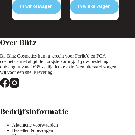
was:
is:
was:
is:
In winkelwagen
In winkelwagen
€46,80.
€42,12.
€71,80.
€64,62.
Over Blitz
Bij Blitz Cosmetics kunt u terecht voor Forlle'd en PCA
cosmetica met altijd de hoogste korting. Bij uw bestelling
ontvangt u vanaf €85,- altijd leuke extra’s en uiteraard zorgen
wij voor een snelle levering.
Bedrijfsinformatie
Algemene voorwaarden
Bestellen & bezorgen