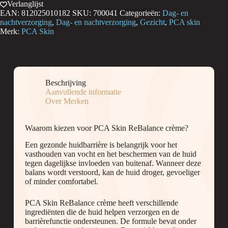
Rebalance
Verlanglijst
Crème
EAN:
812025010182
SKU:
700041
Categorieën:
Dag- en
50
nachtverzorging
,
Dag- en nachtverzorging
,
Gezicht
,
PCA skin
ml
Merk:
PCA Skin
aantal
Beschrijving
Aanvullende informatie
Over Merken
Waarom kiezen voor PCA Skin ReBalance crème?
Een gezonde huidbarrière is belangrijk voor het
vasthouden van vocht en het beschermen van de huid
tegen dagelijkse invloeden van buitenaf. Wanneer deze
balans wordt verstoord, kan de huid droger, gevoeliger
of minder comfortabel.
PCA Skin ReBalance crème heeft verschillende
ingrediënten die de huid helpen verzorgen en de
barrièrefunctie ondersteunen. De formule bevat onder