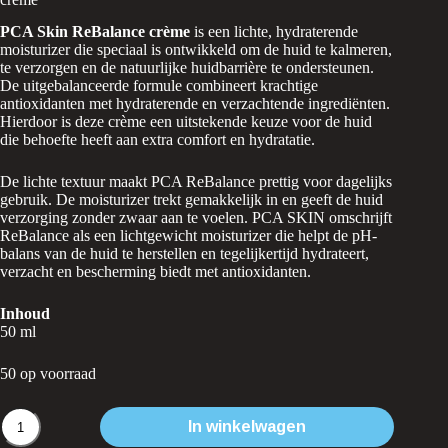
€70,20.
€63,18.
PCA Skin ReBalance crème
is een lichte, hydraterende
moisturizer die speciaal is ontwikkeld om de huid te kalmeren,
te verzorgen en de natuurlijke huidbarrière te ondersteunen.
De uitgebalanceerde formule combineert krachtige
antioxidanten met hydraterende en verzachtende ingrediënten.
Hierdoor is deze crème een uitstekende keuze voor de huid
die behoefte heeft aan extra comfort en hydratatie.
De lichte textuur maakt PCA ReBalance prettig voor dagelijks
gebruik. De moisturizer trekt gemakkelijk in en geeft de huid
verzorging zonder zwaar aan te voelen. PCA SKIN omschrijft
ReBalance als een lichtgewicht moisturizer die helpt de pH-
balans van de huid te herstellen en tegelijkertijd hydrateert,
verzacht en bescherming biedt met antioxidanten.
Inhoud
50 ml
50 op voorraad
PCA
In winkelwagen
Skin