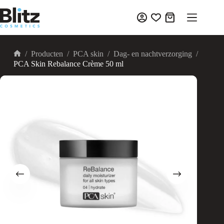
Ga
naar
Winkelwagen
de
inhoud
/
Producten
/
PCA skin
/
Dag- en nachtverzorging
/
Home
PCA Skin Rebalance Crème 50 ml
UITVERKOOP