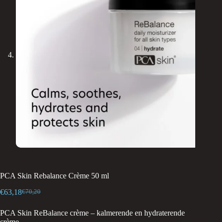
PCA Skin Rebalance Crème 50 ml
€
63,18
€
70,20
Oorspronkelijke
Huidige
prijs
prijs
PCA Skin ReBalance crème – kalmerende en hydraterende
was:
is:
crème