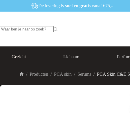
Ga
De levering is
snel en gratis
vanaf €75,-
naar
de
inhoud
Geen
resultaten
Gezicht
Lichaam
Parfu
/
Producten
/
PCA skin
/
Serums
/
PCA Skin C&E St
Home
UITVERKOOP