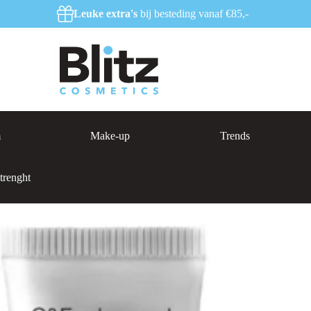
Leuke extra's
bij besteding vanaf €85,-
m
Make-up
Trends
renght