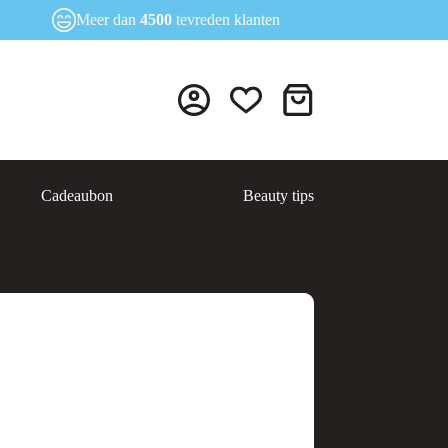
Meer dan
4500
tevreden klanten
Winkelwagen
Cadeaubon
Beauty tips