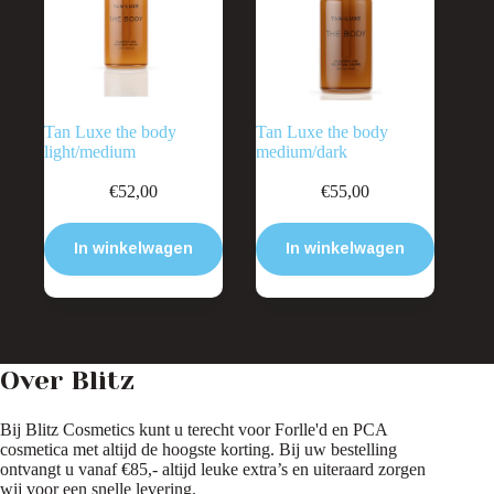
Tan Luxe the body
Tan Luxe the body
light/medium
medium/dark
€
52,00
€
55,00
In winkelwagen
In winkelwagen
Over Blitz
Bij Blitz Cosmetics kunt u terecht voor Forlle'd en PCA
cosmetica met altijd de hoogste korting. Bij uw bestelling
ontvangt u vanaf €85,- altijd leuke extra’s en uiteraard zorgen
wij voor een snelle levering.