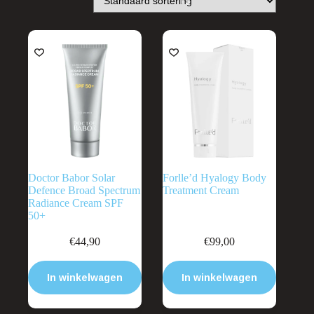
Doctor Babor Solar
Forlle’d Hyalogy Body
Defence Broad Spectrum
Treatment Cream
Radiance Cream SPF
50+
€
44,90
€
99,00
In winkelwagen
In winkelwagen