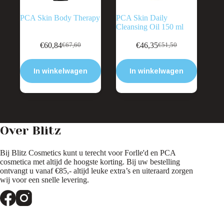
PCA Skin Body Therapy
PCA Skin Daily
Cleansing Oil 150 ml
€
60,84
€
46,35
€
67,60
€
51,50
Oorspronkelijke
Huidige
Oorspronkelijke
Huidige
prijs
prijs
prijs
prijs
was:
is:
was:
is:
In winkelwagen
In winkelwagen
€67,60.
€60,84.
€51,50.
€46,35.
Over Blitz
Bij Blitz Cosmetics kunt u terecht voor Forlle'd en PCA
cosmetica met altijd de hoogste korting. Bij uw bestelling
ontvangt u vanaf €85,- altijd leuke extra’s en uiteraard zorgen
wij voor een snelle levering.