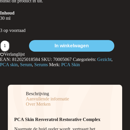
blinkt dit product in uit.
Inhoud
30 ml
3 op voorraad
PCA
In winkelwagen
Skin
Resveratrol
Verlanglijst
Restorative
EAN:
812025018584
SKU:
70005067
Categorieën:
Gezicht
,
Complex
PCA skin
,
Serum
,
Serums
Merk:
PCA Skin
aantal
Beschrijving
Aanvullende informatie
Over Merken
PCA Skin Resveratrol Restorative Complex
Naarmate de huid ouder wordt, vertraagt het