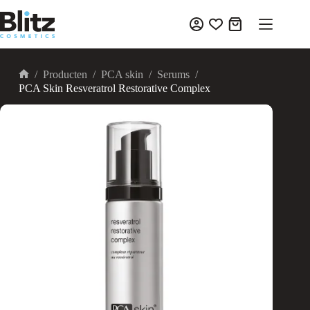
Ga
naar
Winkelwagen
de
inhoud
/
Producten
/
PCA skin
/
Serums
/
Home
PCA Skin Resveratrol Restorative Complex
UITVERKOOP