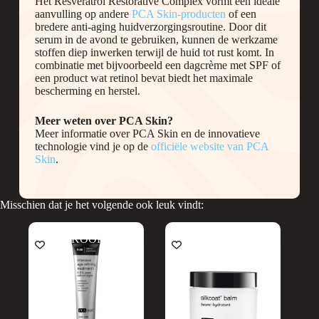
Het Resveratrol Restorative Complex vormt een ideale
aanvulling op andere
PCA Skin-producten
of een
bredere anti-aging huidverzorgingsroutine. Door dit
serum in de avond te gebruiken, kunnen de werkzame
stoffen diep inwerken terwijl de huid tot rust komt. In
combinatie met bijvoorbeeld een dagcrème met SPF of
een product wat retinol bevat biedt het maximale
bescherming en herstel.
Meer weten over PCA Skin?
Meer informatie over PCA Skin en de innovatieve
technologie vind je op de
officiële website van PCA
Skin
.
Misschien dat je het volgende ook leuk vindt:
UITVERKOOP
UITVERKOOP