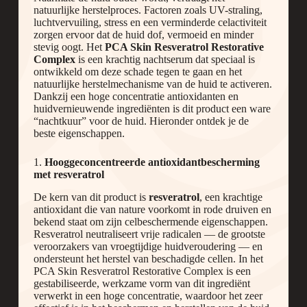
natuurlijke herstelproces. Factoren zoals UV-straling,
luchtvervuiling, stress en een verminderde celactiviteit
zorgen ervoor dat de huid dof, vermoeid en minder
stevig oogt. Het
PCA Skin Resveratrol Restorative
Complex
is een krachtig nachtserum dat speciaal is
ontwikkeld om deze schade tegen te gaan en het
natuurlijke herstelmechanisme van de huid te activeren.
Dankzij een hoge concentratie antioxidanten en
huidvernieuwende ingrediënten is dit product een ware
“nachtkuur” voor de huid. Hieronder ontdek je de
beste eigenschappen.
1.
Hooggeconcentreerde antioxidantbescherming
met resveratrol
De kern van dit product is
resveratrol
, een krachtige
antioxidant die van nature voorkomt in rode druiven en
bekend staat om zijn celbeschermende eigenschappen.
Resveratrol neutraliseert vrije radicalen — de grootste
veroorzakers van vroegtijdige huidveroudering — en
ondersteunt het herstel van beschadigde cellen. In het
PCA Skin Resveratrol Restorative Complex is een
gestabiliseerde, werkzame vorm van dit ingrediënt
verwerkt in een hoge concentratie, waardoor het zeer