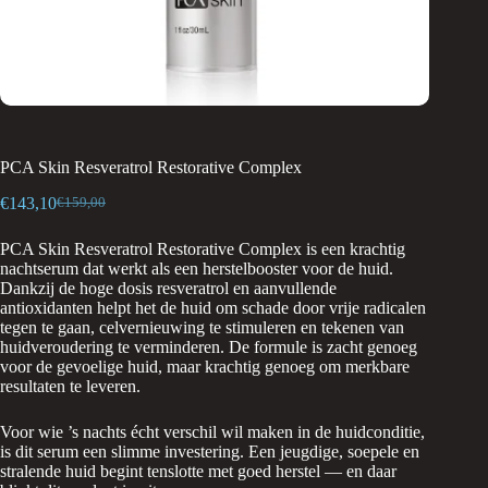
PCA Skin Resveratrol Restorative Complex
€
143,10
€
159,00
Oorspronkelijke
Huidige
prijs
prijs
PCA Skin Resveratrol Restorative Complex is een krachtig
was:
is:
nachtserum dat werkt als een herstelbooster voor de huid.
€159,00.
€143,10.
Dankzij de hoge dosis resveratrol en aanvullende
antioxidanten helpt het de huid om schade door vrije radicalen
tegen te gaan, celvernieuwing te stimuleren en tekenen van
huidveroudering te verminderen. De formule is zacht genoeg
voor de gevoelige huid, maar krachtig genoeg om merkbare
resultaten te leveren.
Voor wie ’s nachts écht verschil wil maken in de huidconditie,
is dit serum een slimme investering. Een jeugdige, soepele en
stralende huid begint tenslotte met goed herstel — en daar