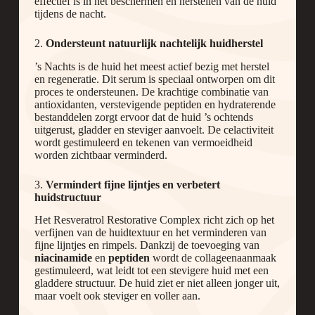
effectief is in het beschermen en herstellen van de huid
tijdens de nacht.
2.
Ondersteunt natuurlijk nachtelijk huidherstel
’s Nachts is de huid het meest actief bezig met herstel
en regeneratie. Dit serum is speciaal ontworpen om dit
proces te ondersteunen. De krachtige combinatie van
antioxidanten, verstevigende peptiden en hydraterende
bestanddelen zorgt ervoor dat de huid ’s ochtends
uitgerust, gladder en steviger aanvoelt. De celactiviteit
wordt gestimuleerd en tekenen van vermoeidheid
worden zichtbaar verminderd.
3.
Vermindert fijne lijntjes en verbetert
huidstructuur
Het Resveratrol Restorative Complex richt zich op het
verfijnen van de huidtextuur en het verminderen van
fijne lijntjes en rimpels. Dankzij de toevoeging van
niacinamide
en
peptiden
wordt de collageenaanmaak
gestimuleerd, wat leidt tot een stevigere huid met een
gladdere structuur. De huid ziet er niet alleen jonger uit,
maar voelt ook steviger en voller aan.