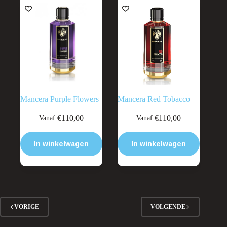
worden
worden
op
op
de
de
productpagina
productpagina
Mancera Purple Flowers
Mancera Red Tobacco
Dit
Dit
€
110,00
€
110,00
Vanaf:
Vanaf:
product
product
heeft
heeft
meerdere
meerdere
In winkelwagen
In winkelwagen
variaties.
variaties.
Deze
Deze
optie
optie
kan
kan
gekozen
gekozen
worden
worden
op
op
VORIGE
VOLGENDE
de
de
productpagina
productpagina