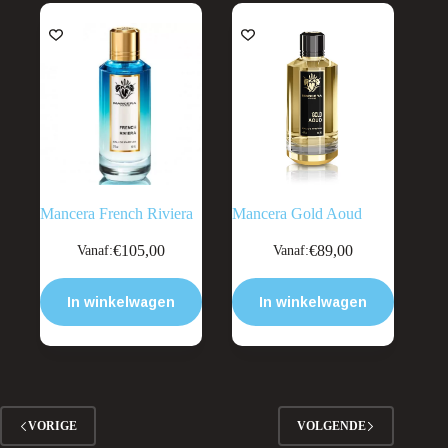
gekozen
gekozen
worden
worden
UITVERKOOP
op
op
de
de
productpagina
productpagina
Mancera French Riviera
Mancera Gold Aoud
Dit
Dit
€
105,00
€
89,00
Vanaf:
Vanaf:
product
product
heeft
heeft
meerdere
meerdere
In winkelwagen
In winkelwagen
variaties.
variaties.
Deze
Deze
optie
optie
kan
kan
gekozen
gekozen
worden
worden
op
op
VORIGE
VOLGENDE
de
de