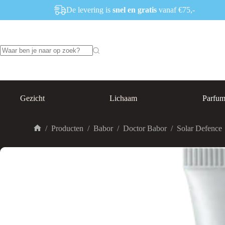
Ga
De levering is
snel en gratis
vanaf €75,-
naar
de
inhoud
Geen
resultaten
Gezicht
Lichaam
Parfu
/
Producten
/
Babor
/
Doctor Babor
/
Solar Defence
Home