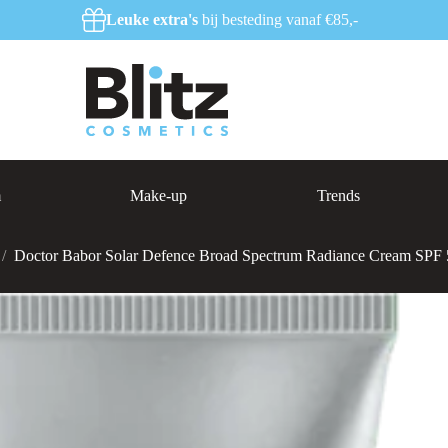
Leuke extra's
bij besteding vanaf €85,-
m
Make-up
Trends
/
Doctor Babor Solar Defence Broad Spectrum Radiance Cream SPF