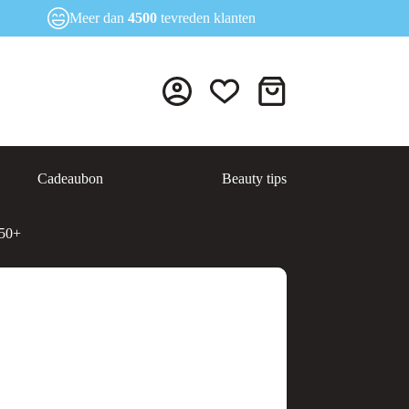
Meer dan
4500
tevreden klanten
Winkelwagen
Cadeaubon
Beauty tips
 50+