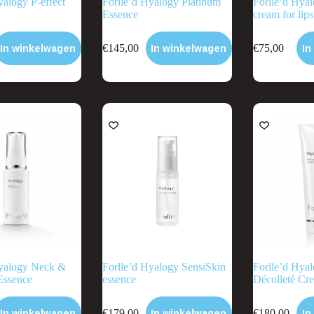
yalogy P-effect
Forlle’d Hyalogy Platinum
Forlle’d Hyal
Essence
cream for lips
€
145,00
€
75,00
In winkelwagen
In winkelwagen
In
Hyalogy Neck &
Forlle’d Hyalogy SensiSkin
Forlle’d Hya
Essence
essence
Décolleté Cr
€
179,00
€
180,00
In winkelwagen
In winkelwagen
In