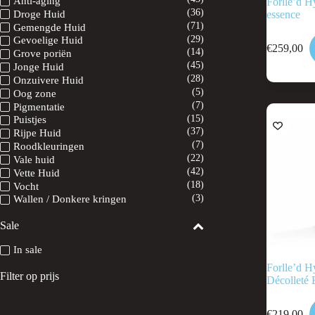
Anti-aging
Forlle’d H
(36)
essence
Droge Huid
(71)
Gemengde Huid
(29)
Gevoelige Huid
€
259,00
(14)
Grove poriën
(45)
Jonge Huid
(28)
Onzuivere Huid
(5)
Oog zone
(7)
Pigmentatie
(15)
Puistjes
(37)
Rijpe Huid
(7)
Roodkleuringen
(22)
Vale huid
(42)
Vette Huid
(18)
Vocht
(3)
Wallen / Donkere kringen
Sale
In sale
Forlle’d 
Filter op prijs
Décolleté 
€
219,00