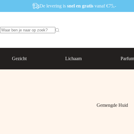
Ga
De levering is
snel en gratis
vanaf €75,-
naar
de
inhoud
Geen
resultaten
Gezicht
Lichaam
Parfu
Gemengde Huid