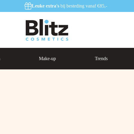
Leuke extra's
bij besteding vanaf €85,-
m
Make-up
Trends