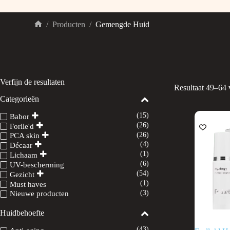
/
Producten
/
Gemengde Huid
Home
Verfijn de resultaten
Resultaat 49–64 
Categorieën
(15)
Babor
(26)
Forlle'd
(26)
PCA skin
(4)
Décaar
(1)
Lichaam
(6)
UV-bescherming
(54)
Gezicht
(1)
Must haves
(3)
Nieuwe producten
Huidbehoefte
(43)