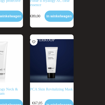
ogy protective
Forlle’d Hyalogy AC clear
essence
€
89,00
 winkelwagen
In winkelwagen
UITVERKOOP
logy Neck &
PCA Skin Revitalizing Mask
eam
€
67,05
 winkelwagen
In winkelwagen