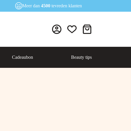
Meer dan
4500
tevreden klanten
Winkelwagen
Cadeaubon
Beauty tips