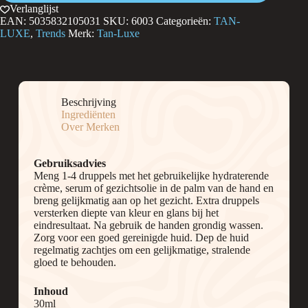
Verlanglijst
EAN:
5035832105031
SKU:
6003
Categorieën:
TAN-
LUXE
,
Trends
Merk:
Tan-Luxe
Beschrijving
Ingrediënten
Over Merken
Gebruiksadvies
Meng 1-4 druppels met het gebruikelijke hydraterende
crème, serum of gezichtsolie in de palm van de hand en
breng gelijkmatig aan op het gezicht. Extra druppels
versterken diepte van kleur en glans bij het
eindresultaat. Na gebruik de handen grondig wassen.
Zorg voor een goed gereinigde huid. Dep de huid
regelmatig zachtjes om een gelijkmatige, stralende
gloed te behouden.
Inhoud
30ml