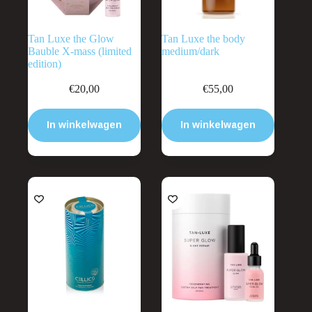
Tan Luxe the Glow
Tan Luxe the body
Bauble X-mass (limited
medium/dark
edition)
€
20,00
€
55,00
In winkelwagen
In winkelwagen