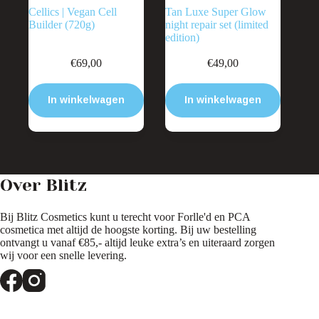
Cellics | Vegan Cell
Tan Luxe Super Glow
Builder (720g)
night repair set (limited
edition)
€
69,00
€
49,00
In winkelwagen
In winkelwagen
Over Blitz
Bij Blitz Cosmetics kunt u terecht voor Forlle'd en PCA
cosmetica met altijd de hoogste korting. Bij uw bestelling
ontvangt u vanaf €85,- altijd leuke extra’s en uiteraard zorgen
wij voor een snelle levering.