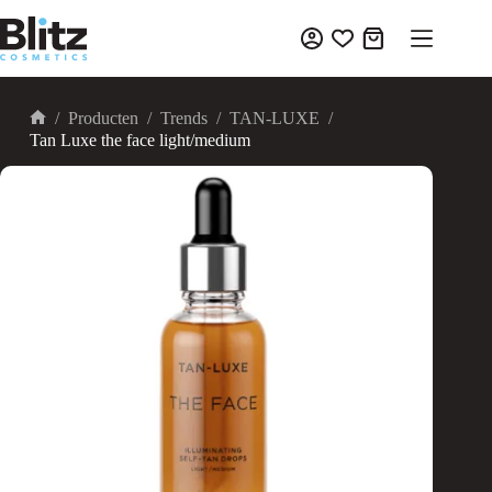
Ga
naar
Winkelwagen
de
inhoud
/
Producten
/
Trends
/
TAN-LUXE
/
Home
Tan Luxe the face light/medium