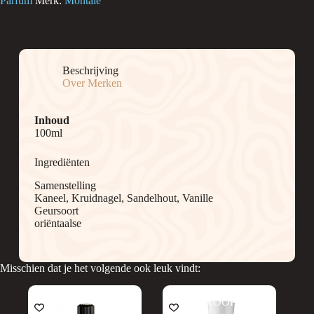
Parfum
Merk:
Montale
Beschrijving
Over Merken
Inhoud
100ml
Ingrediënten
Samenstelling
Kaneel, Kruidnagel, Sandelhout, Vanille
Geursoort
oriëntaalse
Misschien dat je het volgende ook leuk vindt:
UITVERKOOP