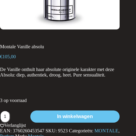
Montale Vanille absolu
€
105,00
De Vanille onthult haar absolute originele karakter met deze
Absolu: diep, authentiek, droog, heet. Pure sensualiteit.
3 op voorraad
Montale
In winkelwagen
Vanille
absolu
Verlanglijst
aantal
EAN:
3760260453547
SKU:
9523
Categorieën:
MONTALE
,