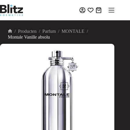
Ga
naar
Winkelwagen
de
inhoud
/
Producten
/
Parfum
/
MONTALE
/
Home
Montale Vanille absolu