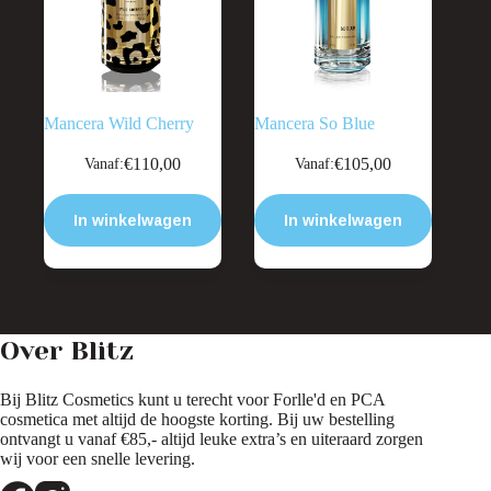
Mancera Wild Cherry
Mancera So Blue
Dit
Dit
€
110,00
€
105,00
Vanaf:
Vanaf:
product
product
heeft
heeft
meerdere
meerdere
In winkelwagen
In winkelwagen
variaties.
variaties.
Deze
Deze
optie
optie
kan
kan
gekozen
gekozen
worden
worden
Over Blitz
op
op
de
de
productpagina
productpagina
Bij Blitz Cosmetics kunt u terecht voor Forlle'd en PCA
cosmetica met altijd de hoogste korting. Bij uw bestelling
ontvangt u vanaf €85,- altijd leuke extra’s en uiteraard zorgen
wij voor een snelle levering.