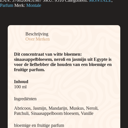
EAN:
3760260451987
SKU:
9516
Categorieën:
MONTALE
,
Parfum
Merk:
Montale
Beschrijving
Over Merken
Dit concentraat van witte bloemen:
sinaasappelbloesem, neroli en jasmijn uit Egypte is
voor de liefhebber die houden van een bloemige en
fruitige parfum.
Inhoud
100 ml
Ingrediënten
Abricoos, Jasmijn, Mandarijn, Muskus, Neroli,
Patchuli, Sinaasappelboom bloesem, Vanille
bloemige en fruitige parfum