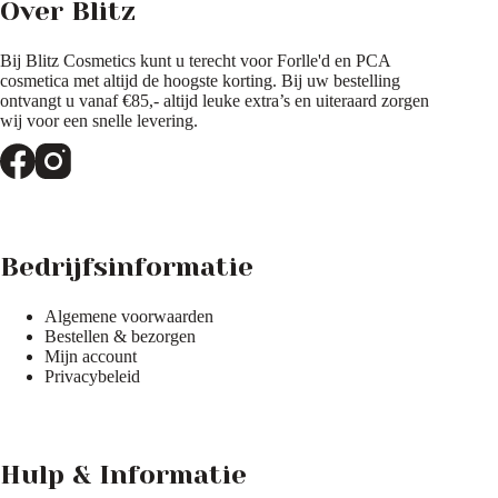
Over Blitz
op
op
de
de
productpagina
productpagina
Bij Blitz Cosmetics kunt u terecht voor Forlle'd en PCA
cosmetica met altijd de hoogste korting. Bij uw bestelling
ontvangt u vanaf €85,- altijd leuke extra’s en uiteraard zorgen
wij voor een snelle levering.
Bedrijfsinformatie
Algemene voorwaarden
Bestellen & bezorgen
Mijn account
Privacybeleid
Hulp & Informatie