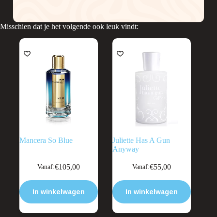
Misschien dat je het volgende ook leuk vindt:
Mancera So Blue
Juliette Has A Gun
Anyway
Dit
Dit
€
105,00
€
55,00
Vanaf:
Vanaf:
product
product
heeft
heeft
meerdere
meerdere
In winkelwagen
In winkelwagen
variaties.
variaties.
Deze
Deze
optie
optie