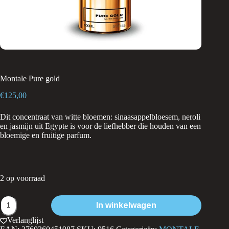
Montale Pure gold
€
125,00
Dit concentraat van witte bloemen: sinaasappelbloesem, neroli
en jasmijn uit Egypte is voor de liefhebber die houden van een
bloemige en fruitige parfum.
2 op voorraad
Montale
In winkelwagen
Pure
gold
Verlanglijst
aantal