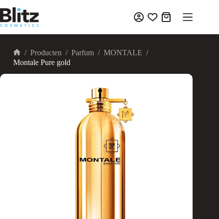
Ga
naar
Winkelwagen
de
inhoud
/
Producten
/
Parfum
/
MONTALE
/
Home
Montale Pure gold