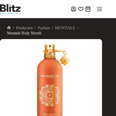
Ga
naar
Winkelwagen
de
inhoud
/
Producten
/
Parfum
/
MONTALE
/
Home
Montale Holy Neroli