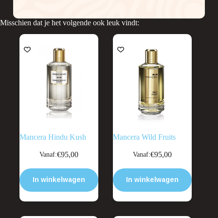
Misschien dat je het volgende ook leuk vindt:
Mancera Hindu Kush
Mancera Wild Fruits
Dit
Dit
€
95,00
€
95,00
Vanaf:
Vanaf:
product
product
heeft
heeft
meerdere
meerdere
In winkelwagen
In winkelwagen
variaties.
variaties.
Deze
Deze
optie
optie
kan
kan
gekozen
gekozen