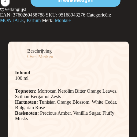
In winkelwagen
Holy
Neroli
Verlanglijst
aantal
EAN:
3760260458788
SKU:
95168943276
Categorieën:
MONTALE
,
Parfum
Merk:
Montale
Beschrijving
Over Merken
Inhoud
100 ml
Topnoten:
Morrocan Nerolim Bitter Orange Leaves,
Scillian Bergamot Zests
Hartnoten:
Tunisian Orange Blossom, White Cedar,
Bulgarian Rose
Basisnoten:
Precious Amber, Vanillla Sugar, Fluffy
Musks