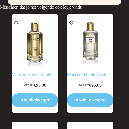
Misschien dat je het volgende ook leuk vindt:
Mancera Roses Vanille
Mancera Hindu Kush
Dit
Dit
€
95,00
€
95,00
Vanaf:
Vanaf:
product
product
heeft
heeft
meerdere
meerdere
In winkelwagen
In winkelwagen
variaties.
variaties.
Deze
Deze
optie
optie
kan
kan
gekozen
gekozen
worden
worden