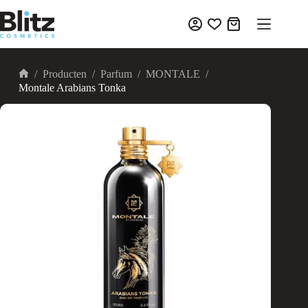
Ga
naar
Winkelwagen
de
inhoud
/
Producten
/
Parfum
/
MONTALE
/
Home
Montale Arabians Tonka
UITVERKOCHT