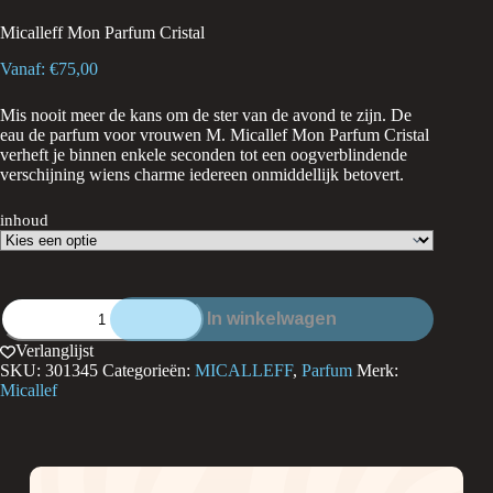
Micalleff Mon Parfum Cristal
Vanaf:
€
75,00
Mis nooit meer de kans om de ster van de avond te zijn. De
eau de parfum voor vrouwen M. Micallef Mon Parfum Cristal
verheft je binnen enkele seconden tot een oogverblindende
verschijning wiens charme iedereen onmiddellijk betovert.
inhoud
Micalleff
In winkelwagen
Mon
Parfum
Verlanglijst
Cristal
SKU:
301345
Categorieën:
MICALLEFF
,
Parfum
Merk:
aantal
Micallef