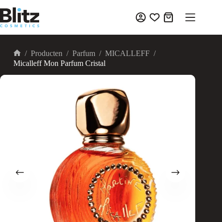
Ga
naar
Winkelwagen
de
inhoud
/
Producten
/
Parfum
/
MICALLEFF
/
Home
Micalleff Mon Parfum Cristal
UITVERKOOP