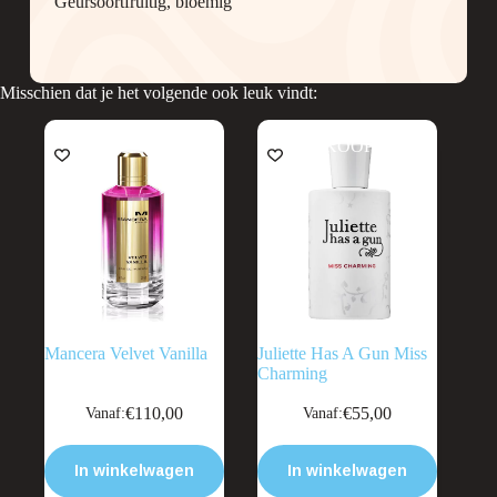
Geursoort
fruitig, bloemig
Misschien dat je het volgende ook leuk vindt:
UITVERKOOP
Mancera Velvet Vanilla
Juliette Has A Gun Miss
Charming
Dit
Dit
€
110,00
€
55,00
Vanaf:
Vanaf:
product
product
heeft
heeft
meerdere
meerdere
In winkelwagen
In winkelwagen
variaties.
variaties.