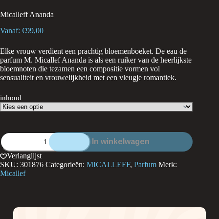
Micalleff Ananda
Vanaf:
€
99,00
Elke vrouw verdient een prachtig bloemenboeket. De eau de
parfum M. Micallef Ananda is als een ruiker van de heerlijkste
bloemnoten die tezamen een compositie vormen vol
sensualiteit en vrouwelijkheid met een vleugje romantiek.
inhoud
Micalleff
In winkelwagen
Ananda
aantal
Verlanglijst
SKU:
301876
Categorieën:
MICALLEFF
,
Parfum
Merk:
Micallef