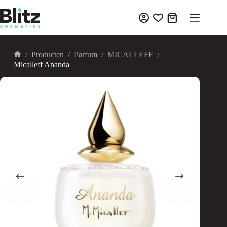
Ga
naar
Winkelwagen
de
inhoud
/
Producten
/
Parfum
/
MICALLEFF
/
Home
Micalleff Ananda
UITVERKOOP