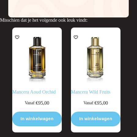
Misschien dat je het volgende ook leuk vindt:
Mancera Aoud Orchid
Mancera Wild Fruits
Dit
Dit
€
95,00
€
95,00
Vanaf:
Vanaf:
product
product
heeft
heeft
meerdere
meerdere
In winkelwagen
In winkelwagen
variaties.
variaties.
Deze
Deze
optie
optie