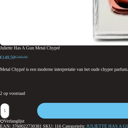
Juliette Has A Gun Metal Chypré
€
149,50
€
240,00
Oorspronkelijke
Huidige
prijs
prijs
Metal Chypré is een moderne interpretatie van het oude chypre parfum. 
was:
is:
€240,00.
€149,50.
2 op voorraad
Juliette
Has
A
Gun
Verlanglijst
Metal
EAN:
3760022730381
SKU:
116
Categorieën:
JULIETTE HAS A G