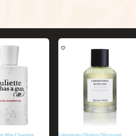
UITVERKOCHT
Gun Miss Charming
Laboratorio Olfattivo Décou-vert