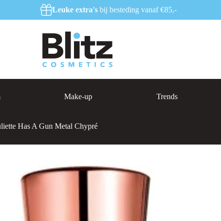
Leuke extra's
bij besteding vanaf €85,-
m
Make-up
Trends
uliette Has A Gun Metal Chypré