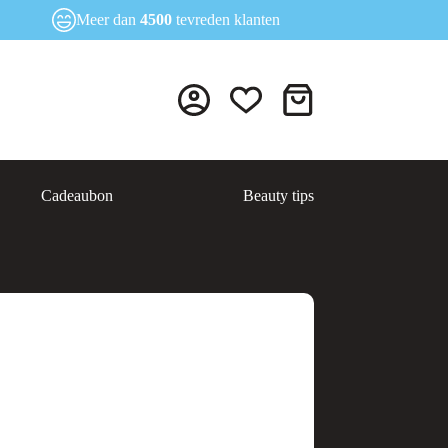
Meer dan
4500
tevreden klanten
Winkelwagen
Cadeaubon
Beauty tips