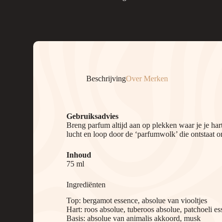
Chypré
aantal
Beschrijving
Over Merken
Gebruiksadvies
Breng parfum altijd aan op plekken waar je je hart
lucht en loop door de ‘parfumwolk’ die ontstaat o
Inhoud
75 ml
Ingrediënten
Top: bergamot essence, absolue van viooltjes
Hart: roos absolue, tuberoos absolue, patchoeli e
Basis: absolue van animalis akkoord, musk