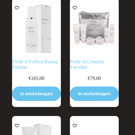
Forlle’d P-effect Basing
Forlle’d Complete
Emulsie
Travelset
€
165,00
€
79,00
In winkelwagen
In winkelwagen