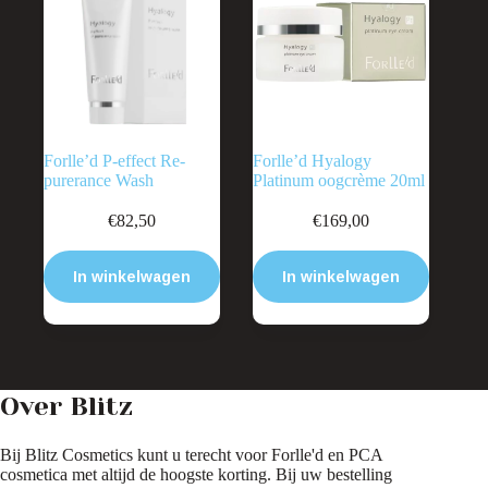
Forlle’d P-effect Re-
Forlle’d Hyalogy
purerance Wash
Platinum oogcrème 20ml
€
82,50
€
169,00
In winkelwagen
In winkelwagen
Over Blitz
Bij Blitz Cosmetics kunt u terecht voor Forlle'd en PCA
cosmetica met altijd de hoogste korting. Bij uw bestelling