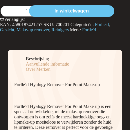
Forlle'd
In winkelwagen
Hyalogy
Remover
Verlanglijst
For
EAN:
4580187421257
SKU:
700201
Categorieën:
Forlle'd
,
Point
Gezicht
,
Make-up remover
,
Reinigers
Merk:
Forlle'd
Make-
up
aantal
Beschrijving
Aanvullende informatie
Over Merken
Forlle’d Hyalogy Remover For Point Make-up
Forlle’d Hyalogy Remover For Point Make-up is een
speciaal ontwikkelde, milde make-up remover die
ontworpen is om zelfs de meest hardnekkige oog- en
lipmake-up moeiteloos te verwijderen zonder de huid
te irriteren. Deze remover is perfect voor de gevoelige