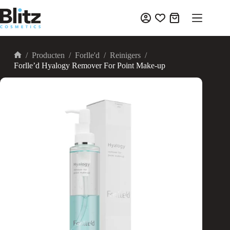
Ga
naar
Winkelwagen
de
inhoud
/
Producten
/
Forlle'd
/
Reinigers
/
Home
Forlle’d Hyalogy Remover For Point Make-up