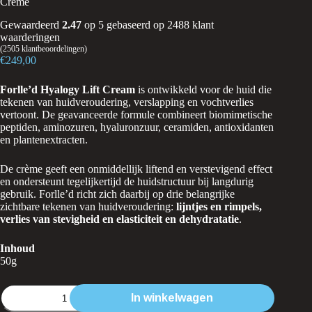
Crème
Gewaardeerd
2.47
op 5 gebaseerd op
2488
klant
waarderingen
(
2505
klantbeoordelingen)
€
249,00
Forlle’d Hyalogy Lift Cream
is ontwikkeld voor de huid die
tekenen van huidveroudering, verslapping en vochtverlies
vertoont. De geavanceerde formule combineert biomimetische
peptiden, aminozuren, hyaluronzuur, ceramiden, antioxidanten
en plantenextracten.
De crème geeft een onmiddellijk liftend en verstevigend effect
en ondersteunt tegelijkertijd de huidstructuur bij langdurig
gebruik. Forlle’d richt zich daarbij op drie belangrijke
zichtbare tekenen van huidveroudering:
lijntjes en rimpels,
verlies van stevigheid en elasticiteit en dehydratatie
.
Inhoud
50g
Forlle'd
In winkelwagen
Hyalogy