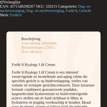
Lift
Verlanglijst
Cream
EAN:
4571348298207
SKU:
320215
Categorieën:
Dag- en
50
nachtverzorging
,
Dag- en nachtverzorging
,
Forlle'd
,
Gezicht
ml
Merk:
Forlle'd
|
Intensieve
Anti-
Aging
Crème
aantal
Beschrijving
Aanvullende informatie
Beoordelingen (2505)
Over Merken
Forlle’d Hyalogy Lift Cream
Forlle’d Hyalogy Lift Cream is een intensief
verstevigende en herstellende anti-aging crème die
specifiek gericht is op huidverslapping, verlies van
volume en verslapte gezichtscontouren. Deze luxueuze
formule combineert geavanceerde peptiden,
laagmoleculair hyaluronzuur en huidverstevigende
actieve stoffen om de huid zichtbaar te liften, te
hydrateren en jeugdig veerkrachtig te houden. Ideaal
voor de rijpere, slappe of futloze huid die behoefte