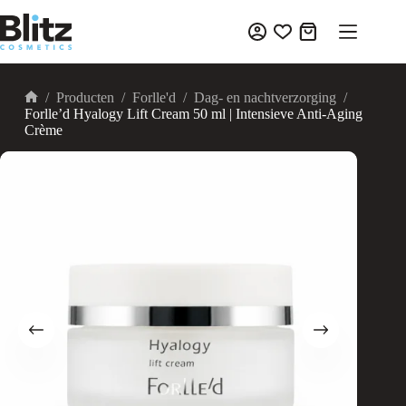
Ga
naar
Winkelwagen
de
inhoud
/
Producten
/
Forlle'd
/
Dag- en nachtverzorging
/
Home
Forlle’d Hyalogy Lift Cream 50 ml | Intensieve Anti-Aging
Crème