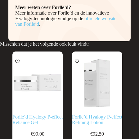
Meer weten over Forlle’d?
Meer informatie over Forlle’d en de innovatieve
Hyalogy-technologie vind je op de
officiële website
van Forlle’d
.
Misschien dat je het volgende ook leuk vindt:
Forlle’d Hyalogy P-effect
Forlle’d Hyalogy P-effect
Reliance Gel
Refining Lotion
€
99,00
€
92,50