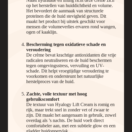
Naast hydratatie en lifting richt deze crème zich
op het herstellen van huiddichtheid en volume.
Het bevordert de aanmaak van structurele
proteïnen die de huid stevigheid geven. Dit
maakt het product bij uitstek geschikt voor
mensen die volumeverlies ervaren rond wangen,
ogen of kaaklijn.
Bescherming tegen oxidatieve schade en
veroudering
De crème bevat krachtige antioxidanten die vrije
radicalen neutraliseren en de huid beschermen
tegen omgevingsstress, vervuiling en UV-
schade. Dit helpt vroegtijdige veroudering te
voorkomen en ondersteunt het natuurlijke
herstelproces van de huid.
Zachte, volle textuur met hoog
gebruikscomfort
De textuur van Hyalogy Lift Cream is romig en
rijk, maar trekt snel in zonder vet of zwaar te
zijn. Dit maakt het aangenaam in gebruik, zowel
overdag als ’s nachts. De huid voelt direct
comfortabeler aan, met een subtiele glow en een
gladder huidoppervlak.