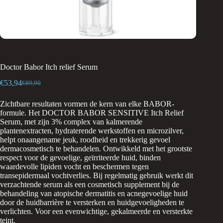
Doctor Babor Itch relief Serum
€
53,94
€
89,90
Oorspronkelijke
Huidige
prijs
prijs
Zichtbare resultaten vormen de kern van elke BABOR-
was:
is:
formule. Het DOCTOR BABOR SENSITIVE Itch Relief
€89,90.
€53,94.
Serum, met zijn 3% complex van kalmerende
plantenextracten, hydraterende werkstoffen en microzilver,
helpt onaangename jeuk, roodheid en trekkerig gevoel
dermacosmetisch te behandelen. Ontwikkeld met het grootste
respect voor de gevoelige, geïrriteerde huid, binden
waardevolle lipiden vocht en beschermen tegen
transepidermaal vochtverlies. Bij regelmatig gebruik werkt dit
verzachtende serum als een cosmetisch supplement bij de
behandeling van atopische dermatitis en acnegevoelige huid
door de huidbarrière te versterken en huidgevoeligheden te
verlichten. Voor een evenwichtige, gekalmeerde en versterkte
teint.