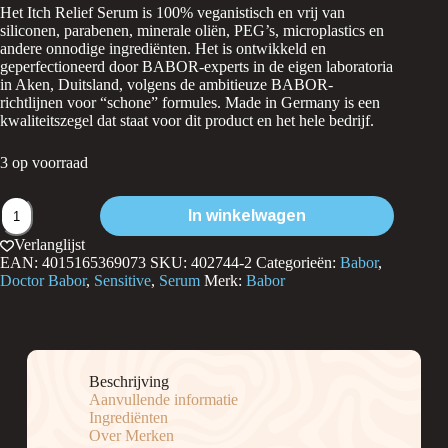
Het Itch Relief Serum is 100% veganistisch en vrij van
siliconen, parabenen, minerale oliën, PEG’s, microplastics en
andere onnodige ingrediënten. Het is ontwikkeld en
geperfectioneerd door BABOR-experts in de eigen laboratoria
in Aken, Duitsland, volgens de ambitieuze BABOR-
richtlijnen voor “schone” formules. Made in Germany is een
kwaliteitszegel dat staat voor dit product en het hele bedrijf.
3 op voorraad
Doctor
In winkelwagen
Babor
Itch
Verlanglijst
relief
EAN:
4015165369073
SKU:
402744-2
Categorieën:
Babor
,
Serum
Doctor Babor
,
Sensitive
,
Serum
Merk:
Babor
aantal
Beschrijving
Aanvullende informatie
Ingrediënten
Over Merken