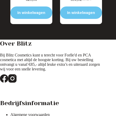
Oorspronkelijke
Huidige
prijs
prijs
was:
is:
In winkelwagen
In winkelwagen
€39,90.
€31,92.
Over Blitz
Bij Blitz Cosmetics kunt u terecht voor Forlle'd en PCA
cosmetica met altijd de hoogste korting. Bij uw bestelling
ontvangt u vanaf €85,- altijd leuke extra’s en uiteraard zorgen
wij voor een snelle levering.
Bedrijfsinformatie
Algemene voorwaarden