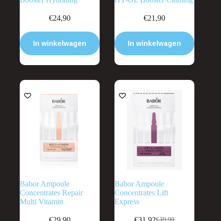
€
24,90
€
21,90
In winkelwagen
In winkelwagen
UITVERKOOP
Babor Ampoule
Babor Ampoule
Concentrates Repair
Concentrates Lift
Multi Vitamin
Express
€
29,90
€
31,92
€
39,90