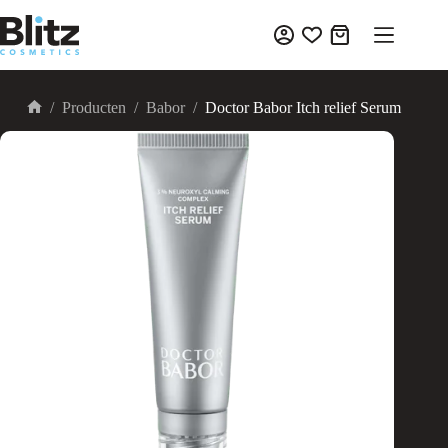
Ga
naar
Winkelwagen
de
inhoud
/
Producten
/
Babor
/
Doctor Babor Itch relief Serum
Home
UITVERKOOP