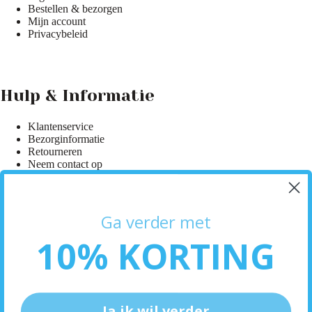
Bestellen & bezorgen
Mijn account
Privacybeleid
Hulp & Informatie
Klantenservice
Bezorginformatie
Ga verder met
Retourneren
Neem contact op
10% KORTING
Ontdek meer
Ja ik wil verder
Over ons
Alle producten
Merken
Nee, dankjewel.
Sale
Copyright © 2026 Blitz Cosmetics -
Privacybeleid
-
Sitemap
-