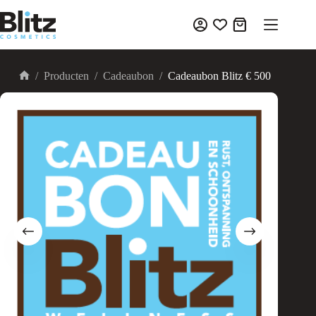
Ga
naar
Winkelwagen
de
inhoud
/
Producten
/
Cadeaubon
/
Cadeaubon Blitz € 500
Home