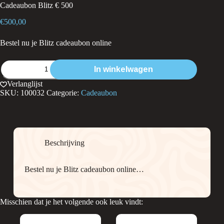
Cadeaubon Blitz € 500
€
500,00
Bestel nu je Blitz cadeaubon online
Cadeaubon
In winkelwagen
Blitz
€
Verlanglijst
500
SKU:
100032
Categorie:
Cadeaubon
aantal
Beschrijving
Bestel nu je Blitz cadeaubon online…
Misschien dat je het volgende ook leuk vindt: