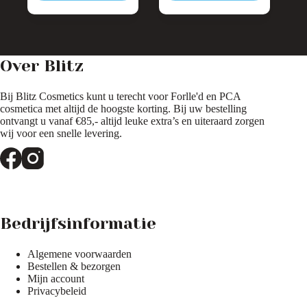
Deze
Deze
optie
optie
kan
kan
gekozen
gekozen
worden
worden
Over Blitz
op
op
de
de
productpagina
productpagina
Bij Blitz Cosmetics kunt u terecht voor Forlle'd en PCA
cosmetica met altijd de hoogste korting. Bij uw bestelling
ontvangt u vanaf €85,- altijd leuke extra’s en uiteraard zorgen
wij voor een snelle levering.
Bedrijfsinformatie
Algemene voorwaarden
Bestellen & bezorgen
Mijn account
Privacybeleid