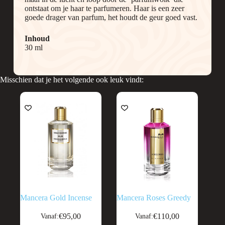
ontstaat om je haar te parfumeren. Haar is een zeer
goede drager van parfum, het houdt de geur goed vast.
Inhoud
30 ml
Misschien dat je het volgende ook leuk vindt:
Mancera Gold Incense
Mancera Roses Greedy
Dit
Dit
€
95,00
€
110,00
Vanaf:
Vanaf:
product
product