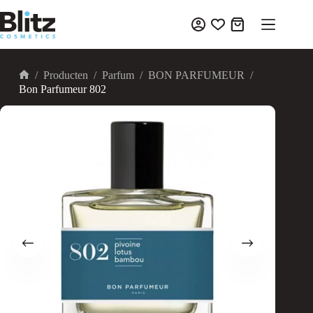
Ga
naar
Winkelwagen
de
inhoud
/
Producten
/
Parfum
/
BON PARFUMEUR
/
Home
Bon Parfumeur 802