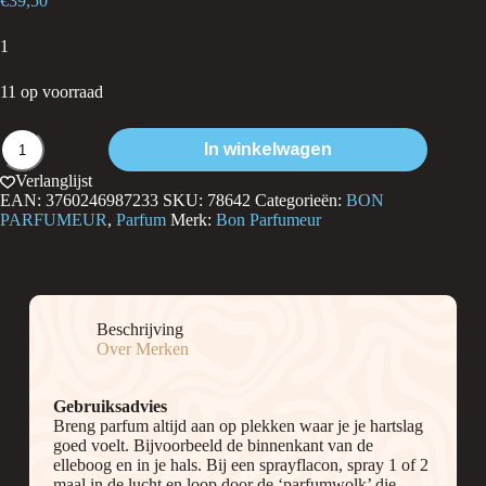
€
39,50
1
11 op voorraad
Bon
In winkelwagen
Parfumeur
802
Verlanglijst
aantal
EAN:
3760246987233
SKU:
78642
Categorieën:
BON
PARFUMEUR
,
Parfum
Merk:
Bon Parfumeur
Beschrijving
Over Merken
Gebruiksadvies
Breng parfum altijd aan op plekken waar je je hartslag
goed voelt. Bijvoorbeeld de binnenkant van de
elleboog en in je hals. Bij een sprayflacon, spray 1 of 2
maal in de lucht en loop door de ‘parfumwolk’ die