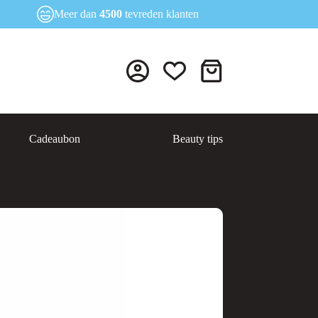
Meer dan
4500
tevreden klanten
Winkelwagen
Cadeaubon
Beauty tips