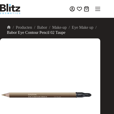
Ga
naar
Winkelwagen
de
inhoud
/
Producten
/
Babor
/
Make-up
/
Eye Make up
/
Home
Babor Eye Contour Pencil 02 Taupe
UITVERKOOP