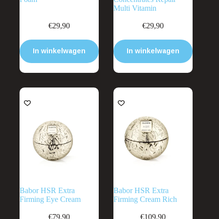
Multi Vitamin
€
29,90
€
29,90
In winkelwagen
In winkelwagen
Babor HSR Extra
Babor HSR Extra
Firming Eye Cream
Firming Cream Rich
€
79,90
€
109,90