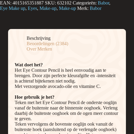
Pencil
EAN:
4015165351887
SKU:
632102
Categorieën:
Babor
,
02
Eye Make up
,
Eyes
,
Make-up
,
Make-up
Merk:
Babor
Taupe
aantal
Beschrijving
Beoordelingen (2384)
Over Merken
Wat doet het?
Het Eye Contour Pencil is heel eenvoudig aan te
brengen. Door zijn perfecte kleurafgifte en -intensiteit
is achteraf bijtekenen niet nodig.
Met verzorgende avocado-olie en vitamine C.
Hoe gebruik je het?
Teken met het Eye Contour Pencil de onderste ooglijn
vanaf de buitenste naar de binnenste ooghoek. Verleng
daarbij de buitenste ooghoek om de ogen meer contour
te geven.
Teken vervolgens de bovenste ooglijn ook vanuit de
buitenste hoek (aansluitend op de verlengde ooghoek)