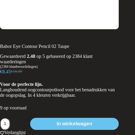
Babor Eye Contour Pencil 02 Taupe
Gewaardeerd
2.48
op 5 gebaseerd op
2384
klant
waarderingen
(
2384
klantbeoordelingen)
€
8,45
€
16,90
Oorspronkelijke
Huidige
prijs
prijs
Voor de perfecte lijn.
was:
is:
Langhoudend oogcontourpotlood voor het benadrukken van
€16,90.
€8,45.
de oogopslag. In 4 kleuren verkrijgbaar.
9 op voorraad
Babor
In winkelwagen
Eye
Contour
Verlanglijst