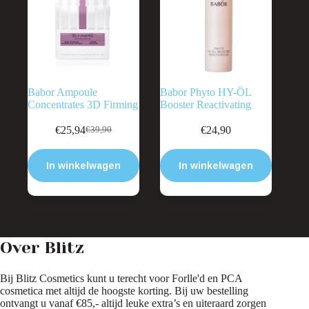
Babor Ampoule
Babor Phyto HY-ÖL
Concentrates 3D Firming
Booster Reactivating
€
25,94
€
24,90
€
39,90
Oorspronkelijke
Huidige
prijs
prijs
was:
is:
In winkelwagen
In winkelwagen
€39,90.
€25,94.
Over Blitz
Bij Blitz Cosmetics kunt u terecht voor Forlle'd en PCA
cosmetica met altijd de hoogste korting. Bij uw bestelling
ontvangt u vanaf €85,- altijd leuke extra’s en uiteraard zorgen