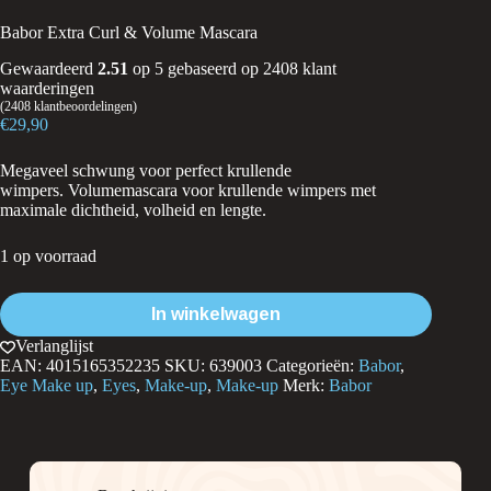
Babor Extra Curl & Volume Mascara
Gewaardeerd
2.51
op 5 gebaseerd op
2408
klant
waarderingen
(
2408
klantbeoordelingen)
€
29,90
Megaveel schwung voor perfect krullende
wimpers. Volumemascara voor krullende wimpers met
maximale dichtheid, volheid en lengte.
1 op voorraad
In winkelwagen
Verlanglijst
EAN:
4015165352235
SKU:
639003
Categorieën:
Babor
,
Eye Make up
,
Eyes
,
Make-up
,
Make-up
Merk:
Babor