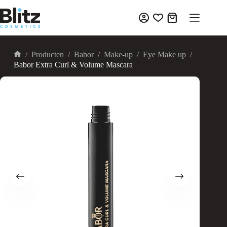
Ga
naar
Winkelwagen
de
inhoud
/
Producten
/
Babor
/
Make-up
/
Eye Make up
/
Home
Babor Extra Curl & Volume Mascara