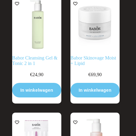
Babor Cleansing Gel &
Babor Skinovage Moist
Tonic 2 in 1
+ Lipid
€
24,90
€
69,90
In winkelwagen
In winkelwagen
UITVERKOOP