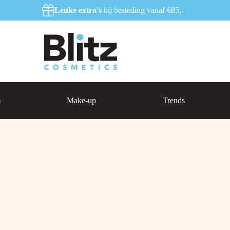
Leuke extra's
bij besteding vanaf €85,-
m
Make-up
Trends