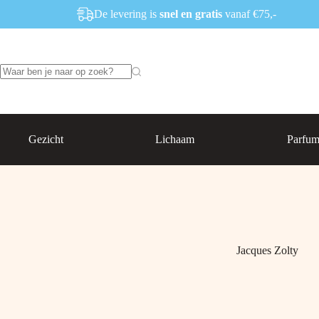
Ga
De levering is
snel en gratis
vanaf €75,-
naar
de
inhoud
Geen
resultaten
Gezicht
Lichaam
Parfu
Jacques Zolty