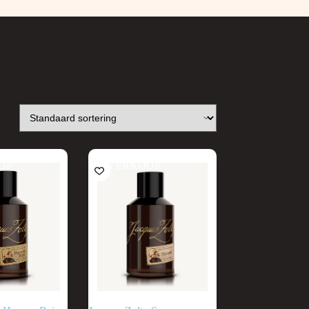
OP
UITVERKOOP