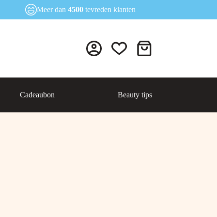
Meer dan
4500
tevreden klanten
Winkelwagen
Cadeaubon
Beauty tips