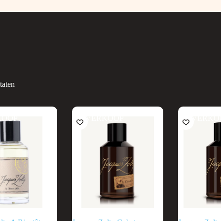
taten
KOOP
UITVERKOOP
UITVERKO